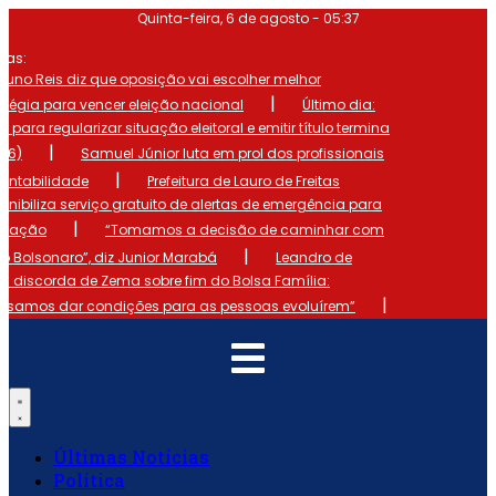
Ir
Quinta-feira, 6 de agosto - 05:37
para
o
mas:
conteúdo
runo Reis diz que oposição vai escolher melhor
|
atégia para vencer eleição nacional
Último dia:
o para regularizar situação eleitoral e emitir título termina
|
 (6)
Samuel Júnior luta em prol dos profissionais
|
ontabilidade
Prefeitura de Lauro de Freitas
onibiliza serviço gratuito de alertas de emergência para
|
ulação
“Tomamos a decisão de caminhar com
|
io Bolsonaro”, diz Junior Marabá
Leandro de
s discorda de Zema sobre fim do Bolsa Família:
|
cisamos dar condições para as pessoas evoluírem”
Últimas Notícias
Política