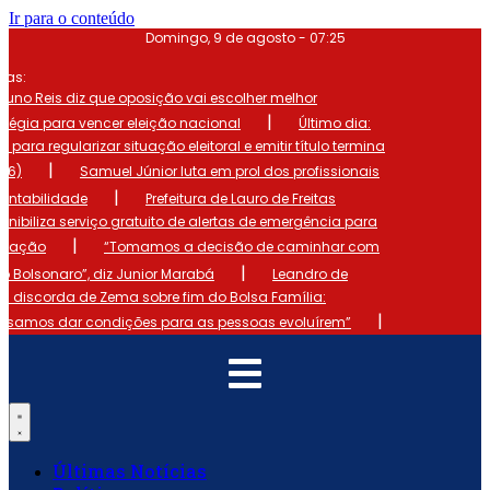
Ir para o conteúdo
Domingo, 9 de agosto - 07:25
mas:
runo Reis diz que oposição vai escolher melhor
|
atégia para vencer eleição nacional
Último dia:
o para regularizar situação eleitoral e emitir título termina
|
 (6)
Samuel Júnior luta em prol dos profissionais
|
ontabilidade
Prefeitura de Lauro de Freitas
onibiliza serviço gratuito de alertas de emergência para
|
ulação
“Tomamos a decisão de caminhar com
|
io Bolsonaro”, diz Junior Marabá
Leandro de
s discorda de Zema sobre fim do Bolsa Família:
|
cisamos dar condições para as pessoas evoluírem”
Últimas Notícias