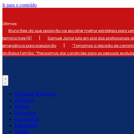
Ir para o conteúdo
Últimas:
Bruno Reis diz que oposição vai escolher melhor estratégia para ve
|
termina hoje (6)
Samuel Júnior luta em prol dos profissionais 
|
emergência para população
“Tomamos a decisão de caminhar
do Bolsa Família: “Precisamos dar condições para as pessoas evoluír
Últimas Notícias
Política
Bahia
Esportes
Economia
Educação
Saúde