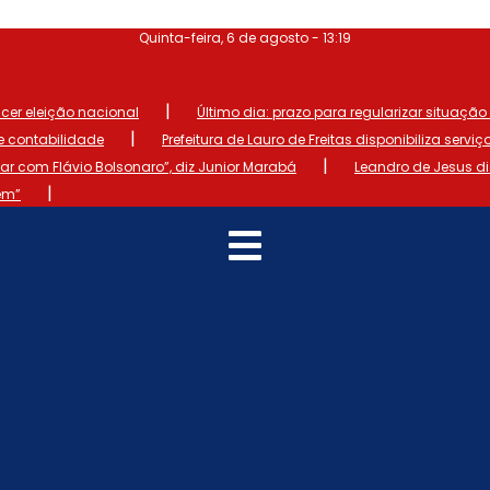
Quinta-feira, 6 de agosto - 13:19
|
ncer eleição nacional
Último dia: prazo para regularizar situação el
|
de contabilidade
Prefeitura de Lauro de Freitas disponibiliza serviç
|
 com Flávio Bolsonaro”, diz Junior Marabá
Leandro de Jesus d
|
em”