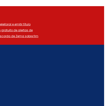
eitoral e emitir título
o gratuito de alertas de
iscorda de Zema sobre fim