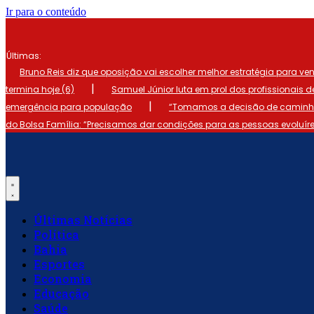
Ir para o conteúdo
Últimas:
Bruno Reis diz que oposição vai escolher melhor estratégia para ve
|
termina hoje (6)
Samuel Júnior luta em prol dos profissionais 
|
emergência para população
“Tomamos a decisão de caminhar
do Bolsa Família: “Precisamos dar condições para as pessoas evoluír
Últimas Notícias
Política
Bahia
Esportes
Economia
Educação
Saúde