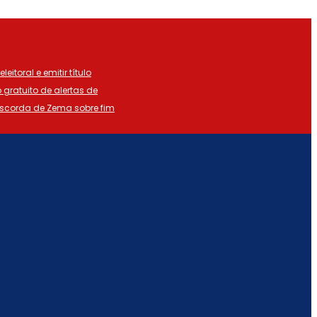
eitoral e emitir título
o gratuito de alertas de
iscorda de Zema sobre fim