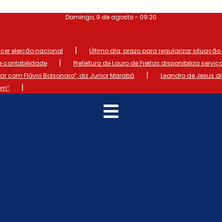
Domingo, 9 de agosto - 09:20
|
ncer eleição nacional
Último dia: prazo para regularizar situação el
|
de contabilidade
Prefeitura de Lauro de Freitas disponibiliza serviç
|
 com Flávio Bolsonaro”, diz Junior Marabá
Leandro de Jesus d
|
em”