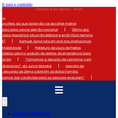
Ir para o conteúdo
Sábado, 8 de agosto - 08:08
mas:
runo Reis diz que oposição vai escolher melhor
|
atégia para vencer eleição nacional
Último dia:
o para regularizar situação eleitoral e emitir título termina
|
 (6)
Samuel Júnior luta em prol dos profissionais
|
ontabilidade
Prefeitura de Lauro de Freitas
onibiliza serviço gratuito de alertas de emergência para
|
ulação
“Tomamos a decisão de caminhar com
|
io Bolsonaro”, diz Junior Marabá
Leandro de
s discorda de Zema sobre fim do Bolsa Família:
|
cisamos dar condições para as pessoas evoluírem”
Últimas Notícias