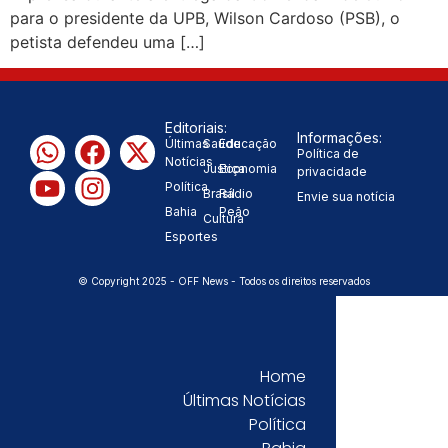
para o presidente da UPB, Wilson Cardoso (PSB), o
com Flávio Bolsonaro”, diz Junior
petista defendeu uma […]
|
Marabá
Leandro de Jesus
discorda de Zema sobre fim do Bolsa
Editoriais:
Informações:
Últimas
Saúde
Educação
Política de
Família: “Precisamos dar condições
Notícias
Justiça
Economia
privacidade
Política
Brasil
Rádio
Envie sua notícia
|
para as pessoas evoluírem”
Bahia
Peão
Cultura
Esportes
© Copyright 2025 - OFF News - Todos os direitos reservados
Home
Últimas Notícias
Política