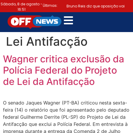
Sábado, 8 de agosto -
Últimas:
Bruno Reis diz que oposição vai
16:51
escolher melhor estratégia para vencer
|
eleição nacional
Último dia:
Lei Antifacção
prazo para regularizar situação
Wagner critica exclusão da
eleitoral e emitir título termina hoje
Polícia Federal do Projeto
|
(6)
Samuel Júnior luta em prol
de Lei da Antifacção
dos profissionais de contabilidade
|
Prefeitura de Lauro de Freitas
O senado Jaques Wagner (PT-BA) criticou nesta sexta-
disponibiliza serviço gratuito de alertas
feira (14) o relatório que foi apresentado pelo deputado
federal Guilherme Derrite (PL-SP) do Projeto de Lei da
|
de emergência para população
Antifacção que exclui a Polícia Federal. Em entrevista à
“Tomamos a decisão de caminhar
imprensa durante a entrega da Comenda 2 de Julho