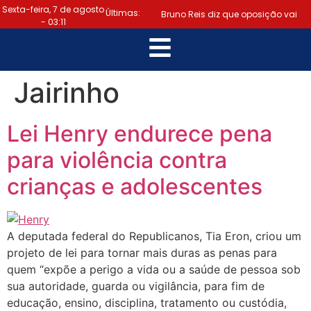
Sexta-feira, 7 de agosto
Últimas:
Bruno Reis diz que oposição vai
- 03:11
escolher melhor estratégia para
|
vencer eleição nacional
Jairinho
Último dia: prazo para regularizar
Lei Henry endurece pena
situação eleitoral e emitir título
para violência contra
|
termina hoje (6)
Samuel
crianças e adolescentes
Júnior luta em prol dos profissionais
|
de contabilidade
Prefeitura
A deputada federal do Republicanos, Tia Eron, criou um
de Lauro de Freitas disponibiliza
projeto de lei para tornar mais duras as penas para
quem “expõe a perigo a vida ou a saúde de pessoa sob
serviço gratuito de alertas de
sua autoridade, guarda ou vigilância, para fim de
educação, ensino, disciplina, tratamento ou custódia,
|
emergência para população