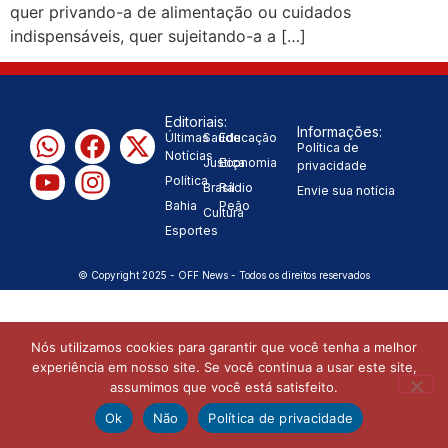
quer privando-a de alimentação ou cuidados
“Tomamos a decisão de
indispensáveis, quer sujeitando-a a […]
caminhar com Flávio Bolsonaro”, diz
|
Junior Marabá
Leandro de
Editoriais:
Informações:
Últimas
Saúde
Educação
Política de
Notícias
Jesus discorda de Zema sobre fim do
Justiça
Economia
privacidade
Política
Brasil
Rádio
Envie sua notícia
Bolsa Família: “Precisamos dar
Bahia
Peão
Cultura
Esportes
condições para as pessoas
© Copyright 2025 - OFF News - Todos os direitos reservados
|
evoluírem”
Nós utilizamos cookies para garantir que você tenha a melhor
experiência em nosso site. Se você continua a usar este site,
assumimos que você está satisfeito.
Ok
Não
Política de privacidade