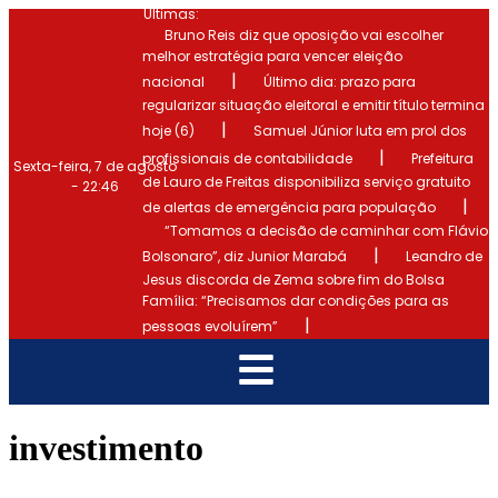
Últimas:
Bruno Reis diz que oposição vai escolher
melhor estratégia para vencer eleição
|
nacional
Último dia: prazo para
regularizar situação eleitoral e emitir título termina
|
hoje (6)
Samuel Júnior luta em prol dos
|
profissionais de contabilidade
Prefeitura
Sexta-feira, 7 de agosto
de Lauro de Freitas disponibiliza serviço gratuito
- 22:46
|
de alertas de emergência para população
“Tomamos a decisão de caminhar com Flávio
|
Bolsonaro”, diz Junior Marabá
Leandro de
Jesus discorda de Zema sobre fim do Bolsa
Família: “Precisamos dar condições para as
|
pessoas evoluírem”
investimento