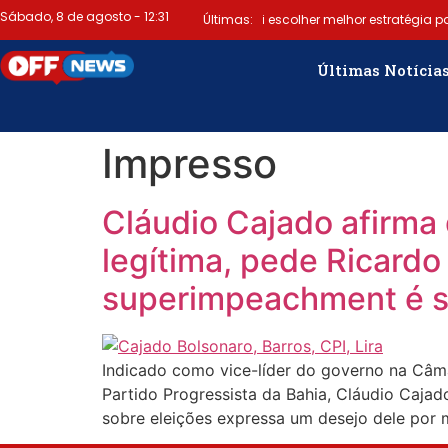
Sábado, 8 de agosto - 12:31
Bruno Reis diz que oposição vai escolher melhor estratégia pa
Últimas:
Últimas Notícia
Impresso
Cláudio Cajado afirma 
legítima, pede Ricardo
superimpeachment é 
Indicado como vice-líder do governo na Câma
Partido Progressista da Bahia, Cláudio Caja
sobre eleições expressa um desejo dele por m