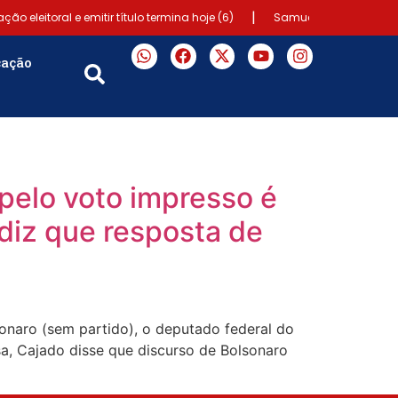
|
ão eleitoral e emitir título termina hoje (6)
Samuel Júnior luta em p
cação
 pelo voto impresso é
 diz que resposta de
onaro (sem partido), o deputado federal do
a, Cajado disse que discurso de Bolsonaro