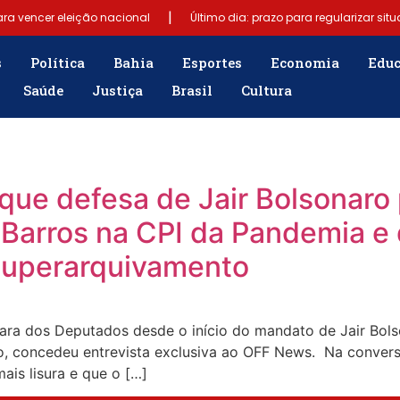
|
ra vencer eleição nacional
Último dia: prazo para regularizar situaç
s
Política
Bahia
Esportes
Economia
Edu
Saúde
Justiça
Brasil
Cultura
que defesa de Jair Bolsonaro
 Barros na CPI da Pandemia e
superarquivamento
ra dos Deputados desde o início do mandato de Jair Bols
do, concedeu entrevista exclusiva ao OFF News. Na convers
ais lisura e que o […]