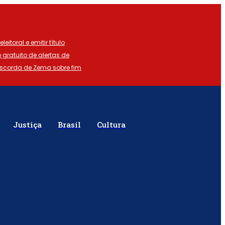
eitoral e emitir título
o gratuito de alertas de
iscorda de Zema sobre fim
Justiça
Brasil
Cultura