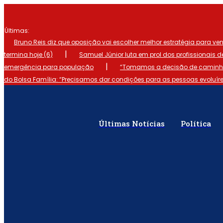
Ir
para
o
Últimas:
conteúdo
Bruno Reis diz que oposição vai escolher melhor estratégia para ve
|
termina hoje (6)
Samuel Júnior luta em prol dos profissionais 
|
emergência para população
“Tomamos a decisão de caminhar
do Bolsa Família: “Precisamos dar condições para as pessoas evoluír
Últimas Notícias
Política