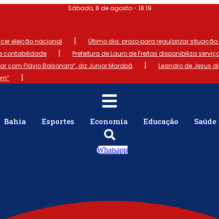
Sábado, 8 de agosto - 18:19
|
ncer eleição nacional
Último dia: prazo para regularizar situação el
|
de contabilidade
Prefeitura de Lauro de Freitas disponibiliza serviç
|
 com Flávio Bolsonaro”, diz Junior Marabá
Leandro de Jesus d
|
em”
Bahia
Esportes
Economia
Educação
Saúde
Whatsapp