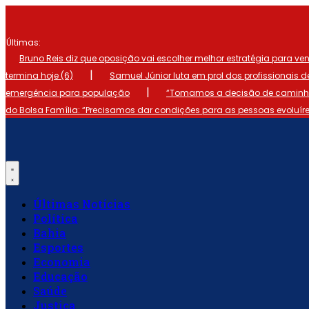
Ir
para
o
Últimas:
conteúdo
Bruno Reis diz que oposição vai escolher melhor estratégia para ve
|
termina hoje (6)
Samuel Júnior luta em prol dos profissionais 
|
emergência para população
“Tomamos a decisão de caminhar
do Bolsa Família: “Precisamos dar condições para as pessoas evoluír
Últimas Notícias
Política
Bahia
Esportes
Economia
Educação
Saúde
Justiça