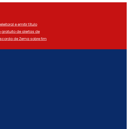
eitoral e emitir título
o gratuito de alertas de
iscorda de Zema sobre fim