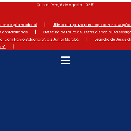
Quinta-feira, 6 de agosto - 02:51
|
ncer eleição nacional
Último dia: prazo para regularizar situação el
|
de contabilidade
Prefeitura de Lauro de Freitas disponibiliza serviç
|
 com Flávio Bolsonaro”, diz Junior Marabá
Leandro de Jesus d
|
em”