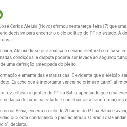
osé Carlos Aleluia (Novo) afirmou nesta terça-feira (7) que uma v
eria decisiva para encerrar o ciclo político do PT no estado. A d
prensa.
aria, Aleluia disse que analisa o cenário eleitoral com base e
nadas condições, a disputa poderia ser levada ao segundo turno
de uma definição antecipada do pleito.
ormação e amante das estatísticas. É evidente que a eleição se
dato. Eu acho que é importante vencer no primeiro turno”, afirmo
m fez críticas à gestão do PT na Bahia, apontando que uma event
 mudança de rumo no estado e contribuir para transformações no
urno na Bahia, encerra o ciclo de 20 anos do PT na Bahia e avança
vidão que está condenando o país ao atraso. O Brasil está andan
cio”, declarou.