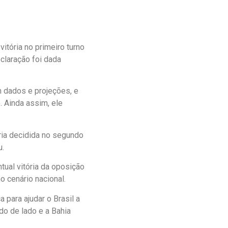
itória no primeiro turno
eclaração foi dada
m dados e projeções, e
. Ainda assim, ele
ria decidida no segundo
u.
ual vitória da oposição
 cenário nacional.
 para ajudar o Brasil a
do de lado e a Bahia