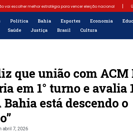
|
ão vai escolher melhor estratégia para vencer eleição nacional
Ú
|
Samuel Júnior luta em prol dos profissionais de contabilidade
s
Política
Bahia
Esportes
Economia
Edu
Saúde
Justiça
Brasil
Cultura
|
gência para população
“Tomamos a decisão de caminhar com Flá
e fim do Bolsa Família: “Precisamos dar condições para as pessoas ev
diz que união com ACM
ria em 1° turno e avalia
A Bahia está descendo o
io”
m
abril 7, 2026