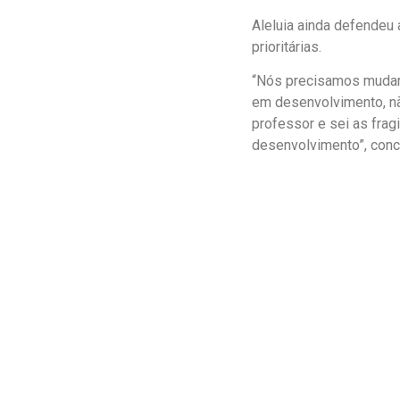
Aleluia ainda defendeu
prioritárias.
“Nós precisamos mudar a
em desenvolvimento, nã
professor e sei as frag
desenvolvimento”, concl