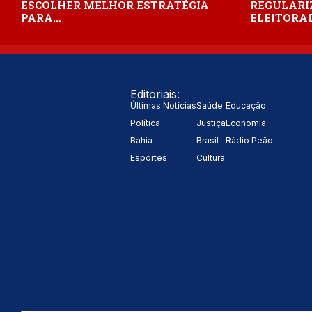
ESCOLHER MELHOR ESTRATÉGIA
REGULARI
PARA…
ELEITORAL
Editoriais:
Últimas Notícias
Saúde
Educação
Política
Justiça
Economia
Bahia
Brasil
Rádio Peão
Esportes
Cultura