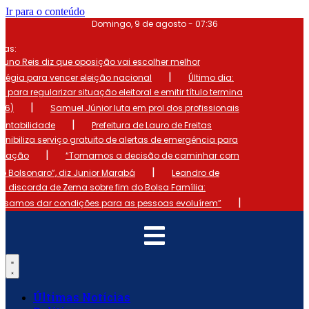
Ir para o conteúdo
Domingo, 9 de agosto - 07:36
mas:
runo Reis diz que oposição vai escolher melhor
|
atégia para vencer eleição nacional
Último dia:
o para regularizar situação eleitoral e emitir título termina
|
 (6)
Samuel Júnior luta em prol dos profissionais
|
ontabilidade
Prefeitura de Lauro de Freitas
onibiliza serviço gratuito de alertas de emergência para
|
ulação
“Tomamos a decisão de caminhar com
|
io Bolsonaro”, diz Junior Marabá
Leandro de
s discorda de Zema sobre fim do Bolsa Família:
|
cisamos dar condições para as pessoas evoluírem”
Últimas Notícias