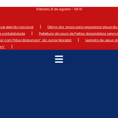
Sábado, 8 de agosto - 08:10
|
ncer eleição nacional
Último dia: prazo para regularizar situação el
|
de contabilidade
Prefeitura de Lauro de Freitas disponibiliza serviç
|
 com Flávio Bolsonaro”, diz Junior Marabá
Leandro de Jesus d
|
em”