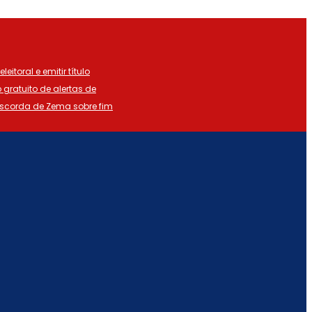
eitoral e emitir título
o gratuito de alertas de
iscorda de Zema sobre fim