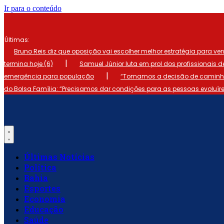
Ir para o conteúdo
Últimas:
Bruno Reis diz que oposição vai escolher melhor estratégia para ve
|
termina hoje (6)
Samuel Júnior luta em prol dos profissionais 
|
emergência para população
“Tomamos a decisão de caminhar
do Bolsa Família: “Precisamos dar condições para as pessoas evoluír
Últimas Notícias
Política
Bahia
Esportes
Economia
Educação
Saúde