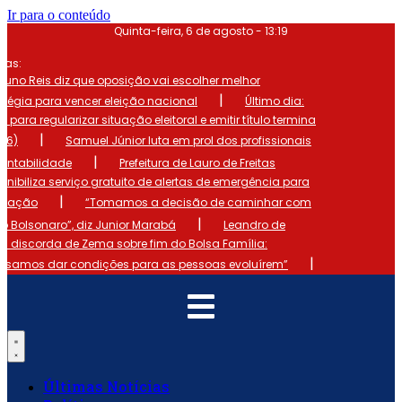
Ir para o conteúdo
Quinta-feira, 6 de agosto - 13:19
mas:
runo Reis diz que oposição vai escolher melhor
|
atégia para vencer eleição nacional
Último dia:
o para regularizar situação eleitoral e emitir título termina
|
 (6)
Samuel Júnior luta em prol dos profissionais
|
ontabilidade
Prefeitura de Lauro de Freitas
onibiliza serviço gratuito de alertas de emergência para
|
ulação
“Tomamos a decisão de caminhar com
|
io Bolsonaro”, diz Junior Marabá
Leandro de
s discorda de Zema sobre fim do Bolsa Família:
|
cisamos dar condições para as pessoas evoluírem”
Últimas Notícias