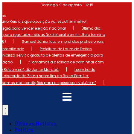
Ir
Domingo, 9 de agosto - 12:15
para
o
mas:
conteúdo
runo Reis diz que oposição vai escolher melhor
|
atégia para vencer eleição nacional
Último dia:
o para regularizar situação eleitoral e emitir título termina
|
 (6)
Samuel Júnior luta em prol dos profissionais
|
ontabilidade
Prefeitura de Lauro de Freitas
onibiliza serviço gratuito de alertas de emergência para
|
ulação
“Tomamos a decisão de caminhar com
|
io Bolsonaro”, diz Junior Marabá
Leandro de
s discorda de Zema sobre fim do Bolsa Família:
|
cisamos dar condições para as pessoas evoluírem”
Últimas Notícias
Política