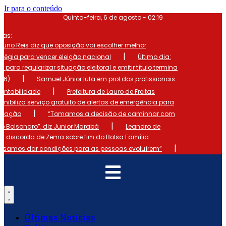
Ir para o conteúdo
Quinta-feira, 6 de agosto - 02:19
mas:
runo Reis diz que oposição vai escolher melhor
|
atégia para vencer eleição nacional
Último dia:
o para regularizar situação eleitoral e emitir título termina
|
 (6)
Samuel Júnior luta em prol dos profissionais
|
ontabilidade
Prefeitura de Lauro de Freitas
onibiliza serviço gratuito de alertas de emergência para
|
ulação
“Tomamos a decisão de caminhar com
|
io Bolsonaro”, diz Junior Marabá
Leandro de
s discorda de Zema sobre fim do Bolsa Família:
|
cisamos dar condições para as pessoas evoluírem”
Últimas Notícias