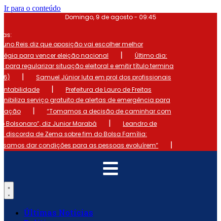
Ir para o conteúdo
Domingo, 9 de agosto - 09:45
mas:
runo Reis diz que oposição vai escolher melhor
|
atégia para vencer eleição nacional
Último dia:
o para regularizar situação eleitoral e emitir título termina
|
 (6)
Samuel Júnior luta em prol dos profissionais
|
ontabilidade
Prefeitura de Lauro de Freitas
onibiliza serviço gratuito de alertas de emergência para
|
ulação
“Tomamos a decisão de caminhar com
|
io Bolsonaro”, diz Junior Marabá
Leandro de
s discorda de Zema sobre fim do Bolsa Família:
|
cisamos dar condições para as pessoas evoluírem”
Últimas Notícias