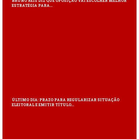
BRUNO REIS DIZ QUE OPOSIÇÃO VAI ESCOLHER MELHOR
ESTRATÉGIA PARA…
ÚLTIMO DIA: PRAZO PARA REGULARIZAR SITUAÇÃO
ELEITORAL E EMITIR TÍTULO…