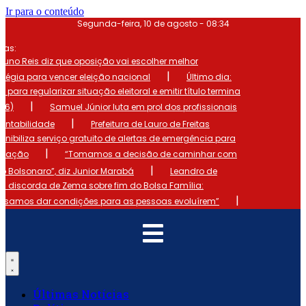
Ir para o conteúdo
Segunda-feira, 10 de agosto - 08:34
mas:
runo Reis diz que oposição vai escolher melhor
|
atégia para vencer eleição nacional
Último dia:
o para regularizar situação eleitoral e emitir título termina
|
 (6)
Samuel Júnior luta em prol dos profissionais
|
ontabilidade
Prefeitura de Lauro de Freitas
onibiliza serviço gratuito de alertas de emergência para
|
ulação
“Tomamos a decisão de caminhar com
|
io Bolsonaro”, diz Junior Marabá
Leandro de
s discorda de Zema sobre fim do Bolsa Família:
|
cisamos dar condições para as pessoas evoluírem”
Últimas Notícias