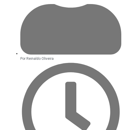
“Tomamos a decisão de
caminhar com Flávio Bolsonaro”, diz
|
Junior Marabá
Leandro de
Jesus discorda de Zema sobre fim
do Bolsa Família: “Precisamos dar
Por
Reinaldo Oliveira
condições para as pessoas
|
evoluírem”