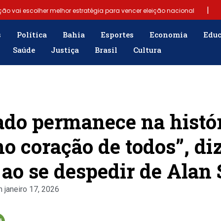
|
ção vai escolher melhor estratégia para vencer eleição nacional
|
Samuel Júnior luta em prol dos profissionais de contabilidade
s
Política
Bahia
Esportes
Economia
Edu
Saúde
Justiça
Brasil
Cultura
|
rgência para população
“Tomamos a decisão de caminhar com Fl
re fim do Bolsa Família: “Precisamos dar condições para as pessoas e
ado permanece na histór
no coração de todos”, di
ao se despedir de Alan
m
janeiro 17, 2026