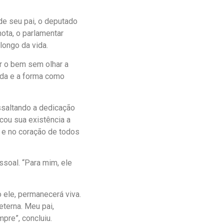
e seu pai, o deputado
nota, o parlamentar
longo da vida.
r o bem sem olhar a
ida e a forma como
ssaltando a dedicação
cou sua existência a
a e no coração de todos
ssoal. “Para mim, ele
 ele, permanecerá viva.
terna. Meu pai,
re”, concluiu.