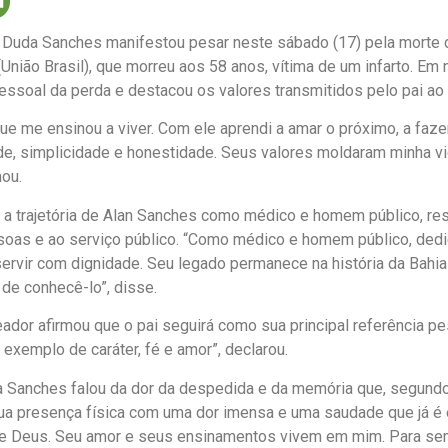
 Duda Sanches manifestou pesar neste sábado (17) pela morte d
União Brasil), que morreu aos 58 anos, vítima de um infarto. Em 
ssoal da perda e destacou os valores transmitidos pelo pai ao 
ue me ensinou a viver. Com ele aprendi a amar o próximo, a faze
de, simplicidade e honestidade. Seus valores moldaram minha v
mou.
 trajetória de Alan Sanches como médico e homem público, re
oas e ao serviço público. “Como médico e homem público, dedi
servir com dignidade. Seu legado permanece na história da Bahi
 de conhecê-lo”, disse.
ador afirmou que o pai seguirá como sua principal referência pe
xemplo de caráter, fé e amor”, declarou.
da Sanches falou da dor da despedida e da memória que, segundo
a presença física com uma dor imensa e uma saudade que já é e
e Deus. Seu amor e seus ensinamentos vivem em mim. Para semp