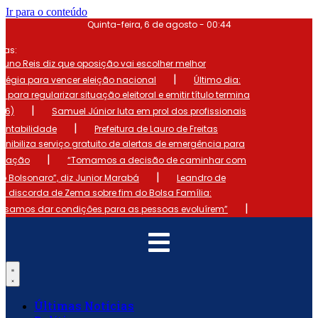
Ir para o conteúdo
Quinta-feira, 6 de agosto - 00:44
mas:
runo Reis diz que oposição vai escolher melhor
|
atégia para vencer eleição nacional
Último dia:
o para regularizar situação eleitoral e emitir título termina
|
 (6)
Samuel Júnior luta em prol dos profissionais
|
ontabilidade
Prefeitura de Lauro de Freitas
onibiliza serviço gratuito de alertas de emergência para
|
ulação
“Tomamos a decisão de caminhar com
|
io Bolsonaro”, diz Junior Marabá
Leandro de
s discorda de Zema sobre fim do Bolsa Família:
|
cisamos dar condições para as pessoas evoluírem”
Últimas Notícias