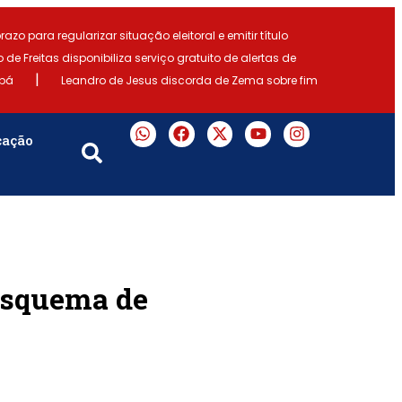
razo para regularizar situação eleitoral e emitir título
o de Freitas disponibiliza serviço gratuito de alertas de
|
abá
Leandro de Jesus discorda de Zema sobre fim
cação
 esquema de