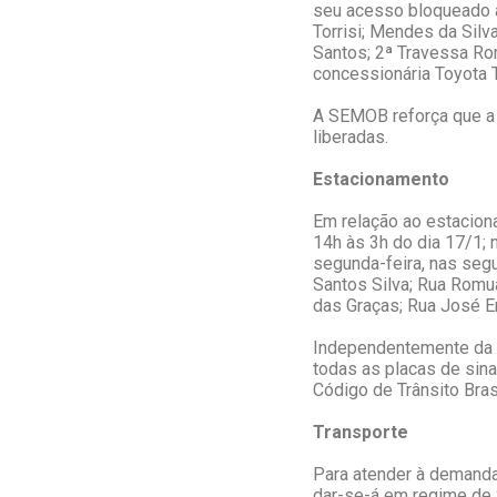
seu acesso bloqueado at
Torrisi; Mendes da Silv
Santos; 2ª Travessa Rom
concessionária Toyota T
A SEMOB reforça que a c
liberadas.
Estacionamento
Em relação ao estaciona
14h às 3h do dia 17/1; 
segunda-feira, nas segu
Santos Silva; Rua Romua
das Graças; Rua José E
Independentemente da 
todas as placas de sin
Código de Trânsito Bras
Transporte
Para atender à demanda
dar-se-á em regime de 2