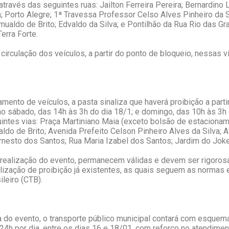
ravés das seguintes ruas: Jailton Ferreira Pereira; Bernardino L
a; Porto Alegre; 1ª Travessa Professor Celso Alves Pinheiro da 
ualdo de Brito; Edvaldo da Silva; e Pontilhão da Rua Rio das Gr
erra Forte.
irculação dos veículos, a partir do ponto de bloqueio, nessas 
mento de veículos, a pasta sinaliza que haverá proibição a partir
no sábado, das 14h às 3h do dia 18/1; e domingo, das 10h às 3h 
intes vias: Praça Martiniano Maia (exceto bolsão de estacionam
ldo de Brito; Avenida Prefeito Celson Pinheiro Alves da Silva; A
rnesto dos Santos; Rua Maria Izabel dos Santos; Jardim do Jok
realização do evento, permanecem válidas e devem ser rigoro
alização de proibição já existentes, as quais seguem as normas 
ileiro (CTB).
 do evento, o transporte público municipal contará com esquem
4h por dia, entre os dias 16 e 18/01, com reforço no atendimen