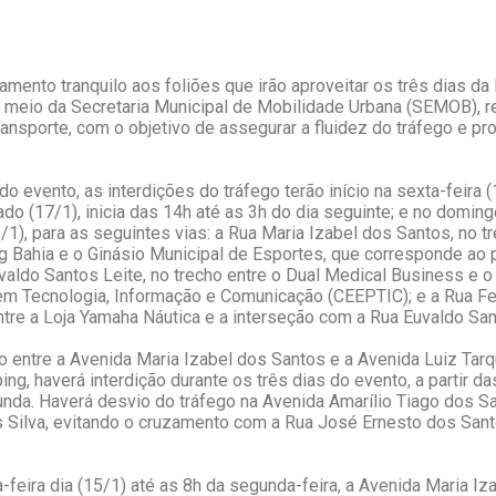
amento tranquilo aos foliões que irão aproveitar os três dias da 
or meio da Secretaria Municipal de Mobilidade Urbana (SEMOB), 
transporte, com o objetivo de assegurar a fluidez do tráfego e p
 evento, as interdições do tráfego terão início na sexta-feira (
ado (17/1), inicia das 14h até as 3h do dia seguinte; e no doming
/1), para as seguintes vias: a Rua Maria Izabel dos Santos, no
 Bahia e o Ginásio Municipal de Esportes, que corresponde ao p
Euvaldo Santos Leite, no trecho entre o Dual Medical Business e 
em Tecnologia, Informação e Comunicação (CEEPTIC); e a Rua F
tre a Loja Yamaha Náutica e a interseção com a Rua Euvaldo San
entre a Avenida Maria Izabel dos Santos e a Avenida Luiz Tarqu
g, haverá interdição durante os três dias do evento, a partir da
da. Haverá desvio do tráfego na Avenida Amarílio Tiago dos Sant
 Silva, evitando o cruzamento com a Rua José Ernesto dos Santo
.
a-feira dia (15/1) até as 8h da segunda-feira, a Avenida Maria I