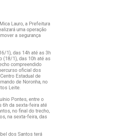
Mica Lauro, a Prefeitura
realizará uma operação
romover a segurança
16/1), das 14h até as 3h
o (18/1), das 10h até as
 trecho compreendido
ercurso oficial dos
o Centro Estadual de
ernando de Noronha, no
tos Leite.
ínio Pontes, entre o
s 6h da sexta-feira até
os, no final do trecho,
s, na sexta-feira, das
zabel dos Santos terá