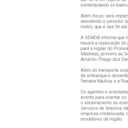
contemplando os bairros
Além disso, será implem
atendendo o corredor d
metrô, que é das 5h até
A SEMOB informa que t
haverá a realocação do 
para a região do Prorur
Machado, próximo ao Ser
Amarílio Thiago dos San
Além do transporte cole
de embarque e desembar
Yamaha Náutica; e a Rua
Os agentes e orientador
evento para orientar os
o encerramento do even
serviços de limpeza, da
empresa credenciada, co
moradores da região.