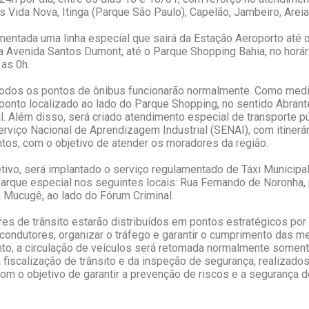
 Vida Nova, Itinga (Parque São Paulo), Capelão, Jambeiro, Areia 
entada uma linha especial que sairá da Estação Aeroporto até o 
a Avenida Santos Dumont, até o Parque Shopping Bahia, no horá
 as 0h.
odos os pontos de ônibus funcionarão normalmente. Como medi
ponto localizado ao lado do Parque Shopping, no sentido Abrante
al. Além disso, será criado atendimento especial de transporte p
viço Nacional de Aprendizagem Industrial (SENAI), com itinerár
tos, com o objetivo de atender os moradores da região.
tivo, será implantado o serviço regulamentado de Táxi Municipa
que especial nos seguintes locais: Rua Fernando de Noronha, 
 Mucugê, ao lado do Fórum Criminal.
es de trânsito estarão distribuídos em pontos estratégicos por
 condutores, organizar o tráfego e garantir o cumprimento das 
to, a circulação de veículos será retomada normalmente somen
 fiscalização de trânsito e da inspeção de segurança, realizado
m o objetivo de garantir a prevenção de riscos e a segurança d