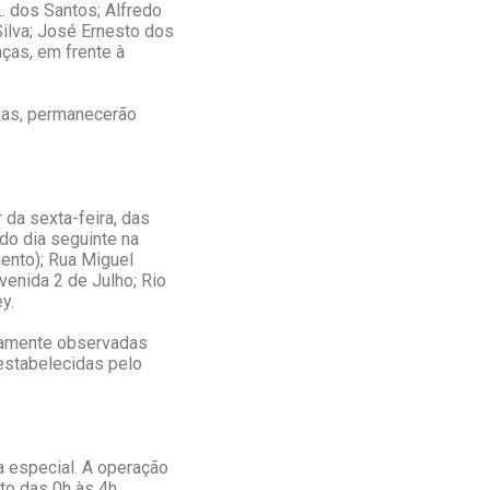
. dos Santos; Alfredo
Silva; José Ernesto dos
aças, em frente à
vias, permanecerão
 da sexta-feira, das
do dia seguinte na
ento); Rua Miguel
venida 2 de Julho; Rio
ey.
samente observadas
estabelecidas pelo
a especial. A operação
to das 0h às 4h,