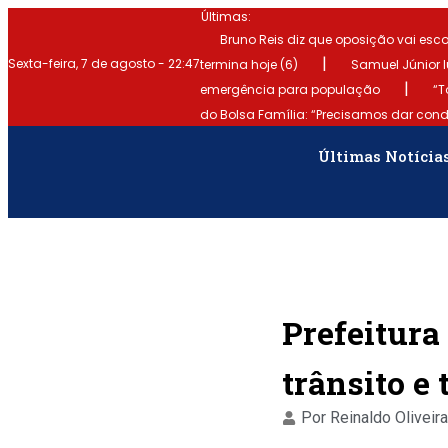
Últimas:
Bruno Reis diz que oposição vai esco
|
Sexta-feira, 7 de agosto - 22:47
termina hoje (6)
Samuel Júnior l
|
emergência para população
“T
do Bolsa Família: “Precisamos dar con
Últimas Notícia
Prefeitura
trânsito e
Por
Reinaldo Oliveira