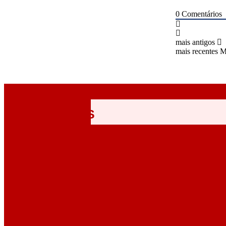
0
Comentários
mais antigos
mais recentes
M
ÚLTIMAS