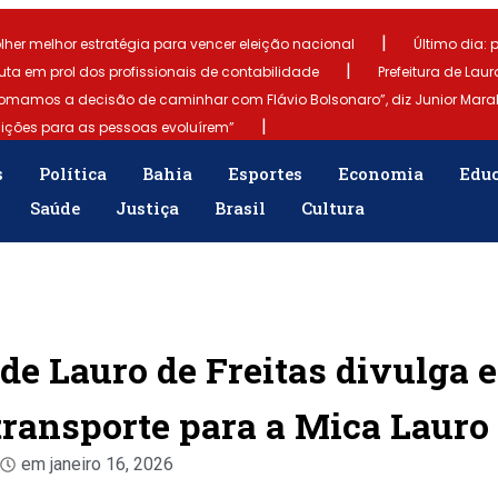
|
lher melhor estratégia para vencer eleição nacional
Último dia: p
|
uta em prol dos profissionais de contabilidade
Prefeitura de Laur
omamos a decisão de caminhar com Flávio Bolsonaro”, diz Junior Mar
|
dições para as pessoas evoluírem”
s
Política
Bahia
Esportes
Economia
Edu
Saúde
Justiça
Brasil
Cultura
 de Lauro de Freitas divulga
 transporte para a Mica Lauro
em
janeiro 16, 2026