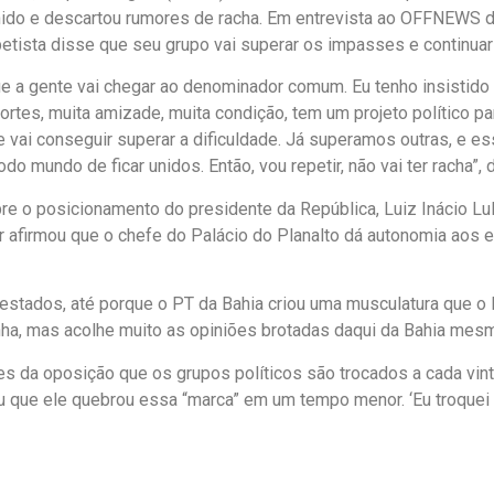
nido e descartou rumores de racha. Em entrevista ao OFFNEWS du
etista disse que seu grupo vai superar os impasses e continuar
ue a gente vai chegar ao denominador comum. Eu tenho insistid
ortes, muita amizade, muita condição, tem um projeto político pa
te vai conseguir superar a dificuldade. Já superamos outras, e e
o mundo de ficar unidos. Então, vou repetir, não vai ter racha”, 
e o posicionamento do presidente da República, Luiz Inácio Lula
r afirmou que o chefe do Palácio do Planalto dá autonomia aos 
estados, até porque o PT da Bahia criou uma musculatura que o 
ha, mas acolhe muito as opiniões brotadas daqui da Bahia mesm
s da oposição que os grupos políticos são trocados a cada vint
u que ele quebrou essa “marca” em um tempo menor. ‘Eu troquei c