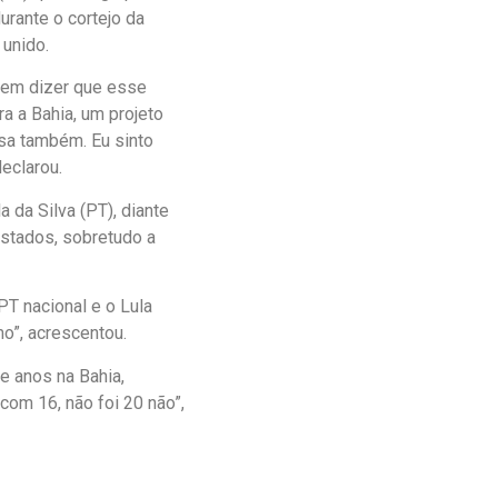
rante o cortejo da
 unido.
o em dizer que esse
ra a Bahia, um projeto
ssa também. Eu sinto
declarou.
 da Silva (PT), diante
estados, sobretudo a
PT nacional e o Lula
o”, acrescentou.
e anos na Bahia,
om 16, não foi 20 não”,