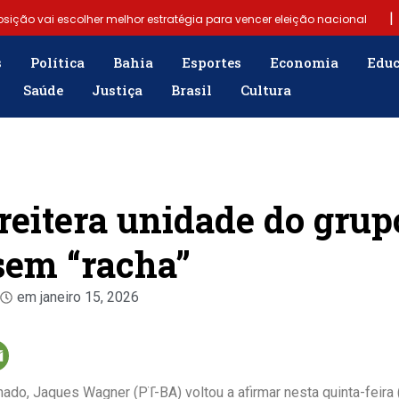
|
osição vai escolher melhor estratégia para vencer eleição nacional
|
(6)
Samuel Júnior luta em prol dos profissionais de contabilidad
s
Política
Bahia
Esportes
Economia
Edu
Saúde
Justiça
Brasil
Cultura
|
emergência para população
“Tomamos a decisão de caminhar com
sobre fim do Bolsa Família: “Precisamos dar condições para as pessoa
eitera unidade do grup
 sem “racha”
em
janeiro 15, 2026
ado, Jaques Wagner (PT-BA) voltou a afirmar nesta quinta-feira