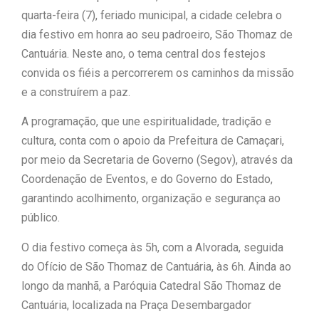
quarta-feira (7), feriado municipal, a cidade celebra o
“Tomamos a decisão de
dia festivo em honra ao seu padroeiro, São Thomaz de
Cantuária. Neste ano, o tema central dos festejos
caminhar com Flávio Bolsonaro”, diz
convida os fiéis a percorrerem os caminhos da missão
|
Junior Marabá
Leandro de
e a construírem a paz.
Jesus discorda de Zema sobre fim do
A programação, que une espiritualidade, tradição e
cultura, conta com o apoio da Prefeitura de Camaçari,
Bolsa Família: “Precisamos dar
por meio da Secretaria de Governo (Segov), através da
condições para as pessoas
Coordenação de Eventos, e do Governo do Estado,
garantindo acolhimento, organização e segurança ao
|
evoluírem”
público.
O dia festivo começa às 5h, com a Alvorada, seguida
do Ofício de São Thomaz de Cantuária, às 6h. Ainda ao
longo da manhã, a Paróquia Catedral São Thomaz de
Cantuária, localizada na Praça Desembargador