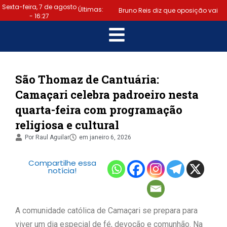
Sexta-feira, 7 de agosto
Últimas:
Bruno Reis diz que oposição vai
- 16:27
escolher melhor estratégia para
|
vencer eleição nacional
Último dia: prazo para regularizar
São Thomaz de Cantuária:
Camaçari celebra padroeiro nesta
situação eleitoral e emitir título
quarta-feira com programação
|
termina hoje (6)
Samuel
religiosa e cultural
Júnior luta em prol dos profissionais
Por
Raul Aguilar
em
janeiro 6, 2026
|
de contabilidade
Prefeitura
Compartilhe essa
notícia!
de Lauro de Freitas disponibiliza
serviço gratuito de alertas de
A comunidade católica de Camaçari se prepara para
|
emergência para população
viver um dia especial de fé, devoção e comunhão. Na