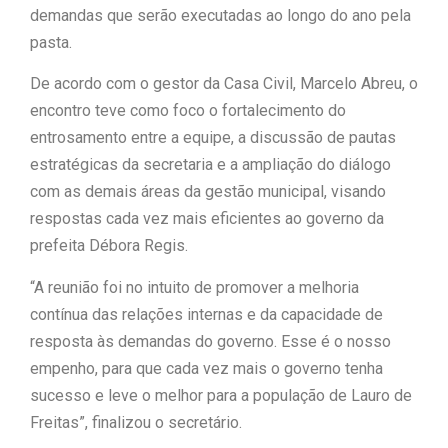
demandas que serão executadas ao longo do ano pela
|
população
“Tomamos a
pasta.
decisão de caminhar com Flávio
De acordo com o gestor da Casa Civil, Marcelo Abreu, o
encontro teve como foco o fortalecimento do
|
Bolsonaro”, diz Junior Marabá
entrosamento entre a equipe, a discussão de pautas
Leandro de Jesus discorda de
estratégicas da secretaria e a ampliação do diálogo
com as demais áreas da gestão municipal, visando
Zema sobre fim do Bolsa Família:
respostas cada vez mais eficientes ao governo da
“Precisamos dar condições para
prefeita Débora Regis.
|
as pessoas evoluírem”
“A reunião foi no intuito de promover a melhoria
contínua das relações internas e da capacidade de
resposta às demandas do governo. Esse é o nosso
empenho, para que cada vez mais o governo tenha
sucesso e leve o melhor para a população de Lauro de
Freitas”, finalizou o secretário.