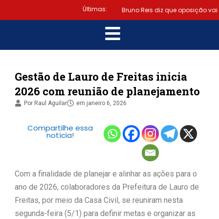
Segunda-feira, 10 de
Últimas:
Bruno Reis diz que oposição vai
agosto - 07:51
escolher melhor estratégia para
|
vencer eleição nacional
Último dia: prazo para
Gestão de Lauro de Freitas inicia
2026 com reunião de planejamento
regularizar situação eleitoral e
Por
Raul Aguilar
em
janeiro 6, 2026
|
emitir título termina hoje (6)
Compartilhe essa
Samuel Júnior luta em prol dos
notícia!
|
profissionais de contabilidade
Com a finalidade de planejar e alinhar as ações para o
Prefeitura de Lauro de Freitas
ano de 2026, colaboradores da Prefeitura de Lauro de
disponibiliza serviço gratuito de
Freitas, por meio da Casa Civil, se reuniram nesta
segunda-feira (5/1) para definir metas e organizar as
alertas de emergência para