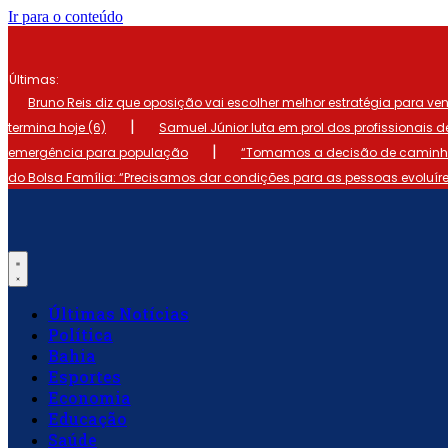
Ir para o conteúdo
Últimas:
Bruno Reis diz que oposição vai escolher melhor estratégia para ve
|
termina hoje (6)
Samuel Júnior luta em prol dos profissionais 
|
emergência para população
“Tomamos a decisão de caminhar
do Bolsa Família: “Precisamos dar condições para as pessoas evoluír
Últimas Notícias
Política
Bahia
Esportes
Economia
Educação
Saúde