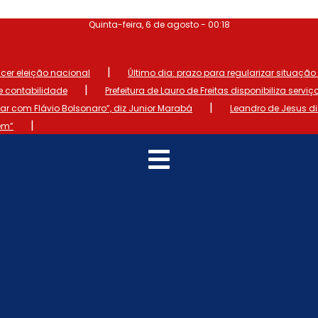
Quinta-feira, 6 de agosto - 00:18
|
ncer eleição nacional
Último dia: prazo para regularizar situação el
|
de contabilidade
Prefeitura de Lauro de Freitas disponibiliza serviç
|
 com Flávio Bolsonaro”, diz Junior Marabá
Leandro de Jesus d
|
em”