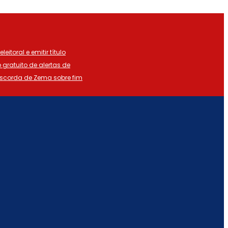
eitoral e emitir título
o gratuito de alertas de
iscorda de Zema sobre fim