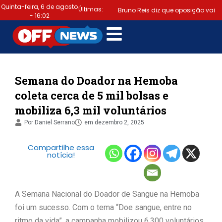
Quinta-feira, 6 de agosto
Últimas:
Bruno Reis diz que oposição vai
- 16:02
escolher melhor estratégia para
|
vencer eleição nacional
Último dia: prazo para regularizar
Semana do Doador na Hemoba
coleta cerca de 5 mil bolsas e
situação eleitoral e emitir título
mobiliza 6,3 mil voluntários
|
termina hoje (6)
Samuel
Por
Daniel Serrano
em
dezembro 2, 2025
Júnior luta em prol dos profissionais
Compartilhe essa
|
notícia!
de contabilidade
Prefeitura
de Lauro de Freitas disponibiliza
A Semana Nacional do Doador de Sangue na Hemoba
serviço gratuito de alertas de
foi um sucesso. Com o tema “Doe sangue, entre no
|
emergência para população
ritmo da vida”, a campanha mobilizou 6.300 voluntários