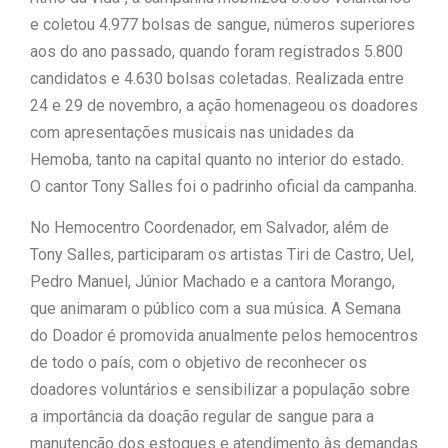
e coletou 4.977 bolsas de sangue, números superiores
“Tomamos a decisão de
aos do ano passado, quando foram registrados 5.800
caminhar com Flávio Bolsonaro”, diz
candidatos e 4.630 bolsas coletadas. Realizada entre
24 e 29 de novembro, a ação homenageou os doadores
|
Junior Marabá
Leandro de
com apresentações musicais nas unidades da
Hemoba, tanto na capital quanto no interior do estado.
Jesus discorda de Zema sobre fim
O cantor Tony Salles foi o padrinho oficial da campanha.
do Bolsa Família: “Precisamos dar
No Hemocentro Coordenador, em Salvador, além de
condições para as pessoas
Tony Salles, participaram os artistas Tiri de Castro, Uel,
Pedro Manuel, Júnior Machado e a cantora Morango,
|
evoluírem”
que animaram o público com a sua música. A Semana
do Doador é promovida anualmente pelos hemocentros
de todo o país, com o objetivo de reconhecer os
doadores voluntários e sensibilizar a população sobre
a importância da doação regular de sangue para a
manutenção dos estoques e atendimento às demandas