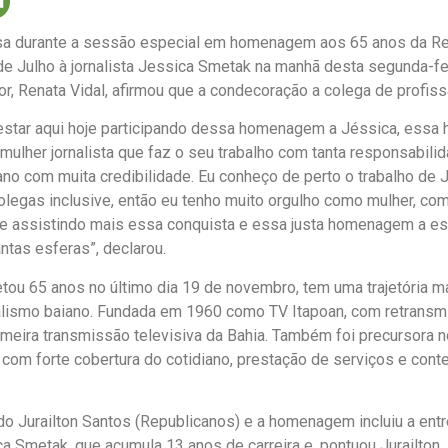
sa durante a sessão especial em homenagem aos 65 anos da Rec
 Julho à jornalista Jessica Smetak na manhã desta segunda-feir
, Renata Vidal, afirmou que a condecoração a colega de profiss
de estar aqui hoje participando dessa homenagem a Jéssica, es
ulher jornalista que faz o seu trabalho com tanta responsabilid
ano com muita credibilidade. Eu conheço de perto o trabalho de
colegas inclusive, então eu tenho muito orgulho como mulher, com
oje assistindo mais essa conquista e essa justa homenagem a e
ntas esferas”, declarou.
tou 65 anos no último dia 19 de novembro, tem uma trajetória m
alismo baiano. Fundada em 1960 como TV Itapoan, com retransmis
imeira transmissão televisiva da Bahia. Também foi precursora n
com forte cobertura do cotidiano, prestação de serviços e cont
ado Jurailton Santos (Republicanos) e a homenagem incluiu a en
ica Smetak, que acumula 13 anos de carreira e, pontuou Jurailton,