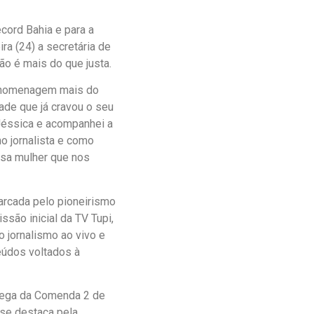
ord Bahia e para a
a (24) a secretária de
ão é mais do que justa.
sa homenagem mais do
ade que já cravou o seu
 Jéssica e acompanhei a
o jornalista e como
ssa mulher que nos
arcada pelo pioneirismo
são inicial da TV Tupi,
o jornalismo ao vivo e
eúdos voltados à
trega da Comenda 2 de
 se destaca pela