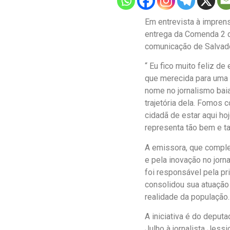
Em entrevista à impren
entrega da Comenda 2 de
comunicação de Salvador
“ Eu fico muito feliz 
que merecida para uma m
nome no jornalismo bai
trajetória dela. Fomos 
cidadã de estar aqui h
representa tão bem e ta
A emissora, que comple
e pela inovação no jorn
foi responsável pela pr
consolidou sua atuação 
realidade da população.
A iniciativa é do deput
Julho à jornalista Jess