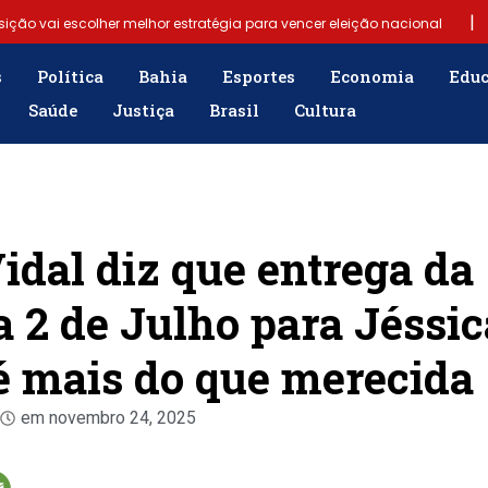
|
sição vai escolher melhor estratégia para vencer eleição nacional
|
6)
Samuel Júnior luta em prol dos profissionais de contabilidade
s
Política
Bahia
Esportes
Economia
Edu
Saúde
Justiça
Brasil
Cultura
|
mergência para população
“Tomamos a decisão de caminhar com 
obre fim do Bolsa Família: “Precisamos dar condições para as pessoas
idal diz que entrega da
2 de Julho para Jéssic
 mais do que merecida
em
novembro 24, 2025