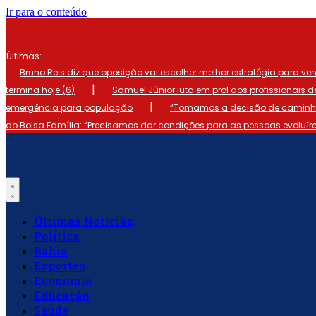
Ir para o conteúdo
Últimas:
Bruno Reis diz que oposição vai escolher melhor estratégia para ve
|
termina hoje (6)
Samuel Júnior luta em prol dos profissionais 
|
emergência para população
“Tomamos a decisão de caminhar
do Bolsa Família: “Precisamos dar condições para as pessoas evoluír
Últimas Notícias
Política
Bahia
Esportes
Economia
Educação
Saúde