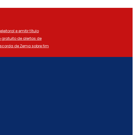
eitoral e emitir título
o gratuito de alertas de
iscorda de Zema sobre fim