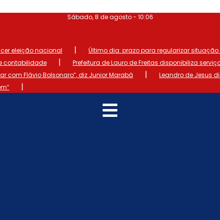
Sábado, 8 de agosto - 10:06
|
ncer eleição nacional
Último dia: prazo para regularizar situação el
|
de contabilidade
Prefeitura de Lauro de Freitas disponibiliza serviç
|
 com Flávio Bolsonaro”, diz Junior Marabá
Leandro de Jesus d
|
em”