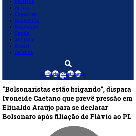
Política
Bahia
Esportes
Economia
Educação
Saúde
Justiça
Brasil
Cultura
Whatsapp
Facebook
X-
Youtube
Instagram
twitter
“Bolsonaristas estão brigando”, dispara
Ivoneide Caetano que prevê pressão em
Elinaldo Araújo para se declarar
Bolsonaro após filiação de Flávio ao PL