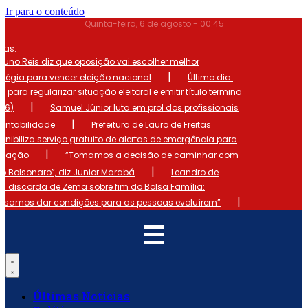
Ir para o conteúdo
Quinta-feira, 6 de agosto - 00:45
mas:
runo Reis diz que oposição vai escolher melhor
|
atégia para vencer eleição nacional
Último dia:
o para regularizar situação eleitoral e emitir título termina
|
 (6)
Samuel Júnior luta em prol dos profissionais
|
ontabilidade
Prefeitura de Lauro de Freitas
onibiliza serviço gratuito de alertas de emergência para
|
ulação
“Tomamos a decisão de caminhar com
|
io Bolsonaro”, diz Junior Marabá
Leandro de
s discorda de Zema sobre fim do Bolsa Família:
|
cisamos dar condições para as pessoas evoluírem”
Últimas Notícias