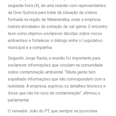
segunda-feira (4), de uma reunião com representantes
“Tomamos a decisão de
da Dow Química para tratar da situação da cratera
formada na região de Matarandiba, onde a empresa
caminhar com Flávio Bolsonaro”, diz
realiza atividades de extração de sal-gema. O encontro
|
Junior Marabá
Leandro de
teve como objetivo esclarecer dúvidas sobre riscos
ambientais e fortalecer o diálogo entre o Legislativo
Jesus discorda de Zema sobre fim do
municipal e a companhia.
Bolsa Família: “Precisamos dar
Segundo Jorge Rasta, a reunião foi importante para
condições para as pessoas
esclarecer informações que circulam na comunidade
sobre contaminação ambiental. “Muita gente tem
|
evoluírem”
espalhado informações que não correspondem com a
realidade. A empresa, explicou os detalhes técnicos e
disse que não há risco de contaminação”, afirmou o
parlamentar.
O vereador João do PT, que sempre se posiciona