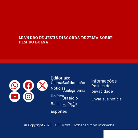
LEANDRO DE JESUS DISCORDA DE ZEMA SOBRE
FIM DO BOLSA…
Editoriais:
Informações:
Últimas
Saúde
Educação
Política de
Notícias
Justiça
Economia
privacidade
Política
Brasil
Rádio
Envie sua notícia
Bahia
Peão
Cultura
Esportes
© Copyright 2025 - OFF News - Todos os direitos reservados