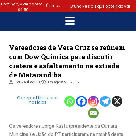
Domingo, 9 de agosto -
Últimas:
Bruno Reis diz que oposição vai
00:56
escolher melhor estratégia para
|
vencer eleição nacional
Último dia: prazo para regularizar
Vereadores de Vera Cruz se reúnem
com Dow Química para discutir
situação eleitoral e emitir título
cratera e asfaltamento na estrada
|
termina hoje (6)
Samuel
de Matarandiba
Júnior luta em prol dos profissionais
Por
Raul Aguilar
em
agosto 5, 2025
|
de contabilidade
Prefeitura
Compartilhe essa
notícia!
de Lauro de Freitas disponibiliza
serviço gratuito de alertas de
Os vereadores Jorge Rasta (presidente da Câmara
|
emergência para população
Municipal) e João do PT participaram, na manhã desta