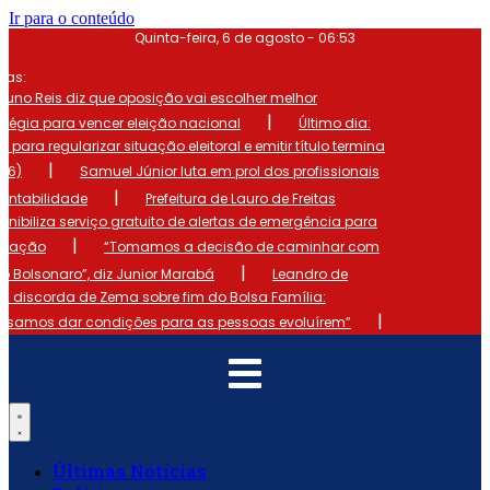
Ir para o conteúdo
Quinta-feira, 6 de agosto - 06:53
mas:
runo Reis diz que oposição vai escolher melhor
|
atégia para vencer eleição nacional
Último dia:
o para regularizar situação eleitoral e emitir título termina
|
 (6)
Samuel Júnior luta em prol dos profissionais
|
ontabilidade
Prefeitura de Lauro de Freitas
onibiliza serviço gratuito de alertas de emergência para
|
ulação
“Tomamos a decisão de caminhar com
|
io Bolsonaro”, diz Junior Marabá
Leandro de
s discorda de Zema sobre fim do Bolsa Família:
|
cisamos dar condições para as pessoas evoluírem”
Últimas Notícias