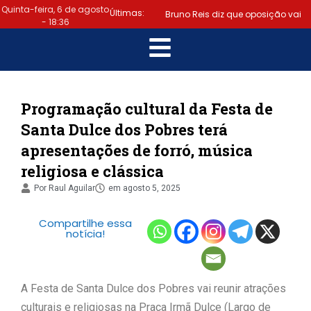
Quinta-feira, 6 de agosto
Últimas:
Bruno Reis diz que oposição vai
- 18:36
escolher melhor estratégia para
|
vencer eleição nacional
Último dia: prazo para regularizar
Programação cultural da Festa de
Santa Dulce dos Pobres terá
situação eleitoral e emitir título
apresentações de forró, música
|
termina hoje (6)
Samuel
religiosa e clássica
Júnior luta em prol dos profissionais
Por
Raul Aguilar
em
agosto 5, 2025
|
de contabilidade
Prefeitura
Compartilhe essa
notícia!
de Lauro de Freitas disponibiliza
serviço gratuito de alertas de
A Festa de Santa Dulce dos Pobres vai reunir atrações
|
emergência para população
culturais e religiosas na Praça Irmã Dulce (Largo de