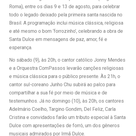
Roma), entre os dias 9 e 13 de agosto, para celebrar
“Tomamos a decisão de
todo o legado deixado pela primeira santa nascida no
Brasil. A programação inclui música clássica, religiosa
caminhar com Flávio Bolsonaro”, diz
e até mesmo o bom ‘forrozinho’, celebrando a obra de
|
Junior Marabá
Leandro de
Santa Dulce em mensagens de paz, amor, fé e
esperança.
Jesus discorda de Zema sobre fim
No sábado (9), às 20h, o cantor católico Jonny Mendes
do Bolsa Família: “Precisamos dar
e a Orquestra ComPassos levarão canções religiosas
condições para as pessoas
e música clássica para o público presente. Às 21h, o
cantor sul-coreano Junho Chu subirá ao palco para
|
evoluírem”
compartilhar a sua fé por meio de música e de
testemunhos. Já no domingo (10), às 20h, os cantores
Adelmário Coelho, Targino Gondim, Del Feliz, Carla
Cristina e convidados farão um tributo especial à Santa
Dulce com apresentações de forró, um dos gêneros
musicais admirados por Irmã Dulce.