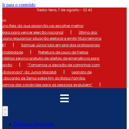
Ir para o conteúdo
Sexta-feira, 7 de agosto - 22:42
mas:
runo Reis diz que oposição vai escolher melhor
|
atégia para vencer eleição nacional
Último dia:
o para regularizar situação eleitoral e emitir título termina
|
 (6)
Samuel Júnior luta em prol dos profissionais
|
ontabilidade
Prefeitura de Lauro de Freitas
onibiliza serviço gratuito de alertas de emergência para
|
ulação
“Tomamos a decisão de caminhar com
|
io Bolsonaro”, diz Junior Marabá
Leandro de
s discorda de Zema sobre fim do Bolsa Família:
|
cisamos dar condições para as pessoas evoluírem”
Últimas Notícias