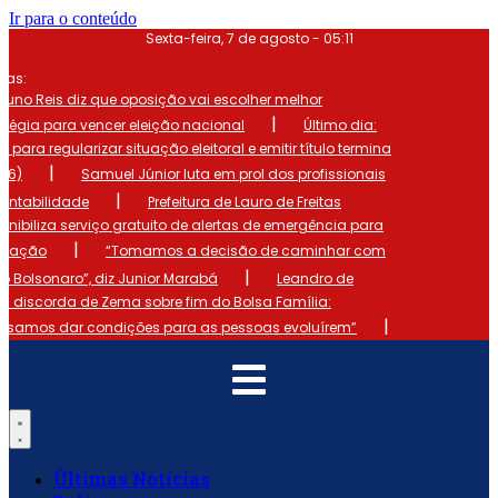
Ir para o conteúdo
Sexta-feira, 7 de agosto - 05:11
mas:
runo Reis diz que oposição vai escolher melhor
|
atégia para vencer eleição nacional
Último dia:
o para regularizar situação eleitoral e emitir título termina
|
 (6)
Samuel Júnior luta em prol dos profissionais
|
ontabilidade
Prefeitura de Lauro de Freitas
onibiliza serviço gratuito de alertas de emergência para
|
ulação
“Tomamos a decisão de caminhar com
|
io Bolsonaro”, diz Junior Marabá
Leandro de
s discorda de Zema sobre fim do Bolsa Família:
|
cisamos dar condições para as pessoas evoluírem”
Últimas Notícias