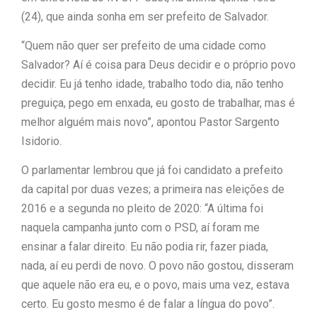
(24), que ainda sonha em ser prefeito de Salvador.
com Flávio Bolsonaro”, diz Junior
“Quem não quer ser prefeito de uma cidade como
|
Marabá
Leandro de Jesus
Salvador? Aí é coisa para Deus decidir e o próprio povo
decidir. Eu já tenho idade, trabalho todo dia, não tenho
discorda de Zema sobre fim do Bolsa
preguiça, pego em enxada, eu gosto de trabalhar, mas é
Família: “Precisamos dar condições
melhor alguém mais novo”, apontou Pastor Sargento
|
Isidorio.
para as pessoas evoluírem”
O parlamentar lembrou que já foi candidato a prefeito
da capital por duas vezes; a primeira nas eleições de
2016 e a segunda no pleito de 2020: “A última foi
naquela campanha junto com o PSD, aí foram me
ensinar a falar direito. Eu não podia rir, fazer piada,
nada, aí eu perdi de novo. O povo não gostou, disseram
que aquele não era eu, e o povo, mais uma vez, estava
certo. Eu gosto mesmo é de falar a língua do povo”.