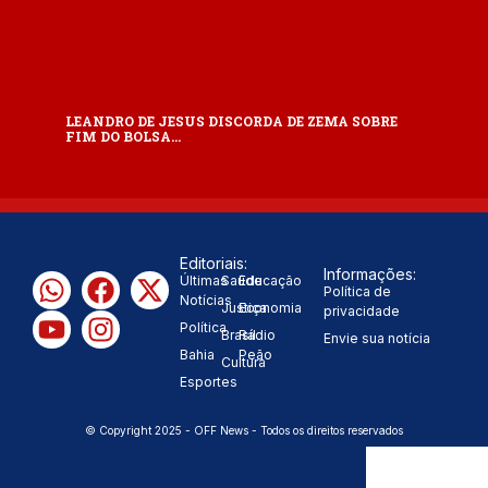
LEANDRO DE JESUS DISCORDA DE ZEMA SOBRE
FIM DO BOLSA…
Editoriais:
Informações:
Últimas
Saúde
Educação
Política de
Notícias
Justiça
Economia
privacidade
Política
Brasil
Rádio
Envie sua notícia
Bahia
Peão
Cultura
Esportes
© Copyright 2025 - OFF News - Todos os direitos reservados