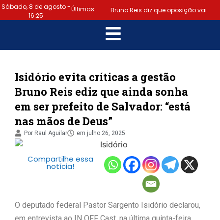
Sábado, 8 de agosto -
Últimas:
Bruno Reis diz que oposição vai
16:25
escolher melhor estratégia para vencer
|
eleição nacional
Último dia:
prazo para regularizar situação
Isidório evita críticas a gestão
Bruno Reis ediz que ainda sonha
eleitoral e emitir título termina hoje
em ser prefeito de Salvador: “está
|
(6)
Samuel Júnior luta em prol
nas mãos de Deus”
dos profissionais de contabilidade
Por
Raul Aguilar
em
julho 26, 2025
|
Prefeitura de Lauro de Freitas
Compartilhe essa
notícia!
disponibiliza serviço gratuito de alertas
|
de emergência para população
O deputado federal Pastor Sargento Isidório declarou,
“Tomamos a decisão de caminhar
em entrevista ao IN OFF Cast, na última quinta-feira