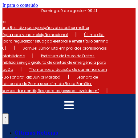
Ir para o conteúdo
Domingo, 9 de agosto - 09:41
mas:
runo Reis diz que oposição vai escolher melhor
|
atégia para vencer eleição nacional
Último dia:
o para regularizar situação eleitoral e emitir título termina
|
 (6)
Samuel Júnior luta em prol dos profissionais
|
ontabilidade
Prefeitura de Lauro de Freitas
onibiliza serviço gratuito de alertas de emergência para
|
ulação
“Tomamos a decisão de caminhar com
|
io Bolsonaro”, diz Junior Marabá
Leandro de
s discorda de Zema sobre fim do Bolsa Família:
|
cisamos dar condições para as pessoas evoluírem”
Últimas Notícias