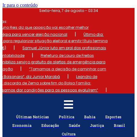
Ir para o conteúdo
Sexta-feira, 7 de agosto - 03:34
mas:
runo Reis diz que oposição vai escolher melhor
|
atégia para vencer eleição nacional
Último dia:
o para regularizar situação eleitoral e emitir título termina
|
 (6)
Samuel Júnior luta em prol dos profissionais
|
ontabilidade
Prefeitura de Lauro de Freitas
onibiliza serviço gratuito de alertas de emergência para
|
ulação
“Tomamos a decisão de caminhar com
|
io Bolsonaro”, diz Junior Marabá
Leandro de
s discorda de Zema sobre fim do Bolsa Família:
|
cisamos dar condições para as pessoas evoluírem”
Últimas Notícias
Política
Bahia
Esportes
Economia
Educação
Saúde
Justiça
Brasil
Cultura