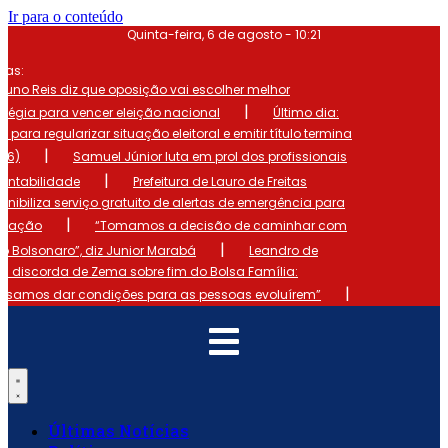
Ir para o conteúdo
Quinta-feira, 6 de agosto - 10:21
mas:
runo Reis diz que oposição vai escolher melhor
|
atégia para vencer eleição nacional
Último dia:
o para regularizar situação eleitoral e emitir título termina
|
 (6)
Samuel Júnior luta em prol dos profissionais
|
ontabilidade
Prefeitura de Lauro de Freitas
onibiliza serviço gratuito de alertas de emergência para
|
ulação
“Tomamos a decisão de caminhar com
|
io Bolsonaro”, diz Junior Marabá
Leandro de
s discorda de Zema sobre fim do Bolsa Família:
|
cisamos dar condições para as pessoas evoluírem”
Últimas Notícias