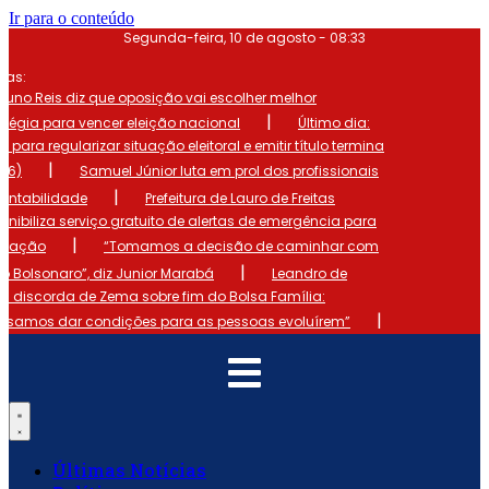
Ir para o conteúdo
Segunda-feira, 10 de agosto - 08:33
mas:
runo Reis diz que oposição vai escolher melhor
|
atégia para vencer eleição nacional
Último dia:
o para regularizar situação eleitoral e emitir título termina
|
 (6)
Samuel Júnior luta em prol dos profissionais
|
ontabilidade
Prefeitura de Lauro de Freitas
onibiliza serviço gratuito de alertas de emergência para
|
ulação
“Tomamos a decisão de caminhar com
|
io Bolsonaro”, diz Junior Marabá
Leandro de
s discorda de Zema sobre fim do Bolsa Família:
|
cisamos dar condições para as pessoas evoluírem”
Últimas Notícias