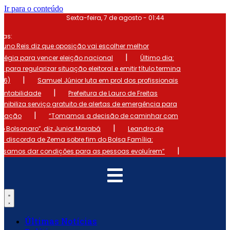
Ir para o conteúdo
Sexta-feira, 7 de agosto - 01:44
mas:
runo Reis diz que oposição vai escolher melhor
|
atégia para vencer eleição nacional
Último dia:
o para regularizar situação eleitoral e emitir título termina
|
 (6)
Samuel Júnior luta em prol dos profissionais
|
ontabilidade
Prefeitura de Lauro de Freitas
onibiliza serviço gratuito de alertas de emergência para
|
ulação
“Tomamos a decisão de caminhar com
|
io Bolsonaro”, diz Junior Marabá
Leandro de
s discorda de Zema sobre fim do Bolsa Família:
|
cisamos dar condições para as pessoas evoluírem”
Últimas Notícias