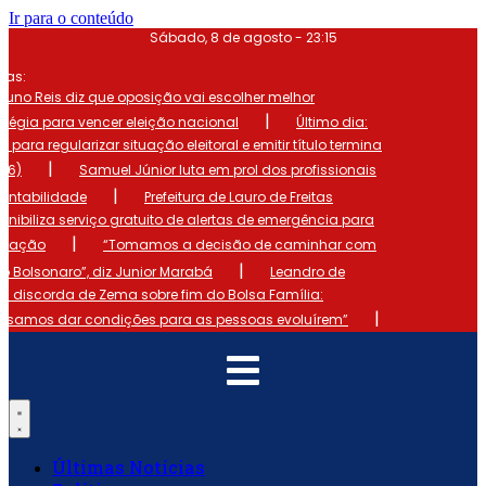
Ir para o conteúdo
Sábado, 8 de agosto - 23:15
mas:
runo Reis diz que oposição vai escolher melhor
|
atégia para vencer eleição nacional
Último dia:
o para regularizar situação eleitoral e emitir título termina
|
 (6)
Samuel Júnior luta em prol dos profissionais
|
ontabilidade
Prefeitura de Lauro de Freitas
onibiliza serviço gratuito de alertas de emergência para
|
ulação
“Tomamos a decisão de caminhar com
|
io Bolsonaro”, diz Junior Marabá
Leandro de
s discorda de Zema sobre fim do Bolsa Família:
|
cisamos dar condições para as pessoas evoluírem”
Últimas Notícias