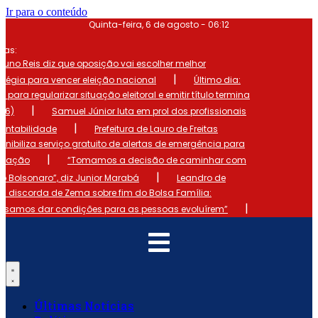
Ir para o conteúdo
Quinta-feira, 6 de agosto - 06:12
mas:
runo Reis diz que oposição vai escolher melhor
|
atégia para vencer eleição nacional
Último dia:
o para regularizar situação eleitoral e emitir título termina
|
 (6)
Samuel Júnior luta em prol dos profissionais
|
ontabilidade
Prefeitura de Lauro de Freitas
onibiliza serviço gratuito de alertas de emergência para
|
ulação
“Tomamos a decisão de caminhar com
|
io Bolsonaro”, diz Junior Marabá
Leandro de
s discorda de Zema sobre fim do Bolsa Família:
|
cisamos dar condições para as pessoas evoluírem”
Últimas Notícias