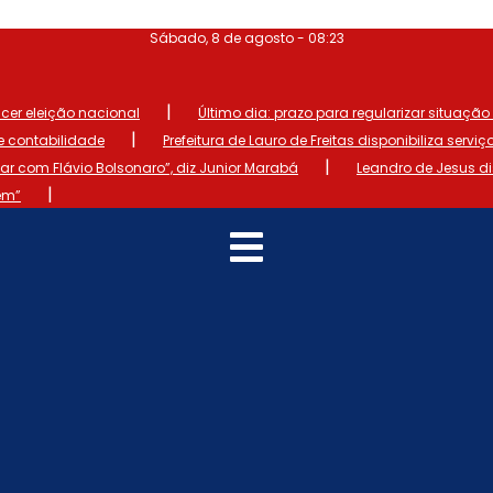
Sábado, 8 de agosto - 08:23
|
ncer eleição nacional
Último dia: prazo para regularizar situação el
|
de contabilidade
Prefeitura de Lauro de Freitas disponibiliza serviç
|
 com Flávio Bolsonaro”, diz Junior Marabá
Leandro de Jesus d
|
em”