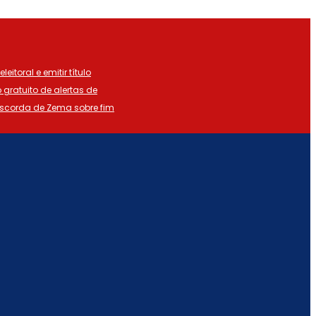
eitoral e emitir título
o gratuito de alertas de
iscorda de Zema sobre fim