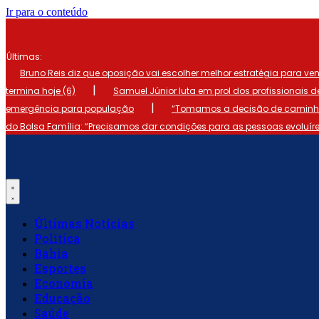
Ir para o conteúdo
Últimas:
Bruno Reis diz que oposição vai escolher melhor estratégia para ve
|
termina hoje (6)
Samuel Júnior luta em prol dos profissionais 
|
emergência para população
“Tomamos a decisão de caminhar
do Bolsa Família: “Precisamos dar condições para as pessoas evoluír
Últimas Notícias
Política
Bahia
Esportes
Economia
Educação
Saúde