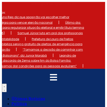
Ir
Domingo, 9 de agosto - 04:45
para
mas:
o
conteúdo
runo Reis diz que oposição vai escolher melhor
|
atégia para vencer eleição nacional
Último dia:
o para regularizar situação eleitoral e emitir título termina
|
 (6)
Samuel Júnior luta em prol dos profissionais
|
ontabilidade
Prefeitura de Lauro de Freitas
onibiliza serviço gratuito de alertas de emergência para
|
ulação
“Tomamos a decisão de caminhar com
|
io Bolsonaro”, diz Junior Marabá
Leandro de
s discorda de Zema sobre fim do Bolsa Família:
|
cisamos dar condições para as pessoas evoluírem”
Últimas Notícias
Política