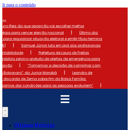
Ir para o conteúdo
Quinta-feira, 6 de agosto - 13:33
mas:
runo Reis diz que oposição vai escolher melhor
|
atégia para vencer eleição nacional
Último dia:
o para regularizar situação eleitoral e emitir título termina
|
 (6)
Samuel Júnior luta em prol dos profissionais
|
ontabilidade
Prefeitura de Lauro de Freitas
onibiliza serviço gratuito de alertas de emergência para
|
ulação
“Tomamos a decisão de caminhar com
|
io Bolsonaro”, diz Junior Marabá
Leandro de
s discorda de Zema sobre fim do Bolsa Família:
|
cisamos dar condições para as pessoas evoluírem”
Últimas Notícias