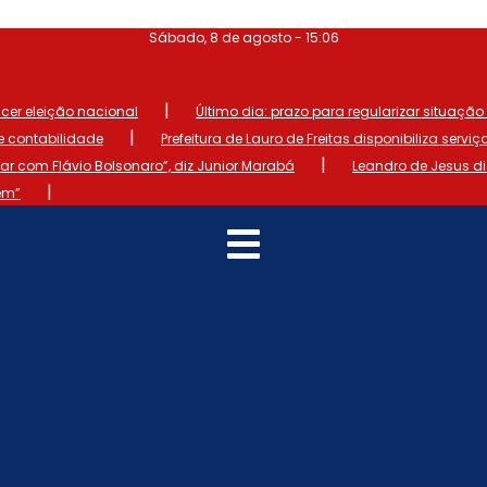
Sábado, 8 de agosto - 15:06
|
ncer eleição nacional
Último dia: prazo para regularizar situação el
|
de contabilidade
Prefeitura de Lauro de Freitas disponibiliza serviç
|
 com Flávio Bolsonaro”, diz Junior Marabá
Leandro de Jesus d
|
em”