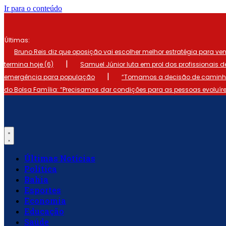
Ir para o conteúdo
Últimas:
Bruno Reis diz que oposição vai escolher melhor estratégia para ve
|
termina hoje (6)
Samuel Júnior luta em prol dos profissionais 
|
emergência para população
“Tomamos a decisão de caminhar
do Bolsa Família: “Precisamos dar condições para as pessoas evoluír
Últimas Notícias
Política
Bahia
Esportes
Economia
Educação
Saúde