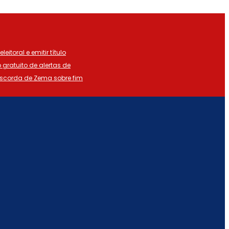
eitoral e emitir título
o gratuito de alertas de
iscorda de Zema sobre fim