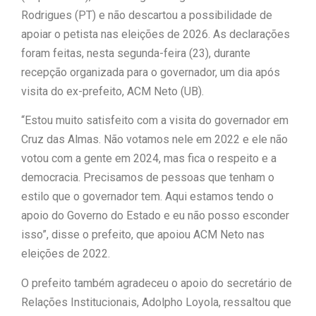
Rodrigues (PT) e não descartou a possibilidade de
com Flávio Bolsonaro”, diz Junior
apoiar o petista nas eleições de 2026. As declarações
|
foram feitas, nesta segunda-feira (23), durante
Marabá
Leandro de Jesus
recepção organizada para o governador, um dia após
discorda de Zema sobre fim do Bolsa
visita do ex-prefeito, ACM Neto (UB).
Família: “Precisamos dar condições
“Estou muito satisfeito com a visita do governador em
Cruz das Almas. Não votamos nele em 2022 e ele não
|
para as pessoas evoluírem”
votou com a gente em 2024, mas fica o respeito e a
democracia. Precisamos de pessoas que tenham o
estilo que o governador tem. Aqui estamos tendo o
apoio do Governo do Estado e eu não posso esconder
isso”, disse o prefeito, que apoiou ACM Neto nas
eleições de 2022.
O prefeito também agradeceu o apoio do secretário de
Relações Institucionais, Adolpho Loyola, ressaltou que