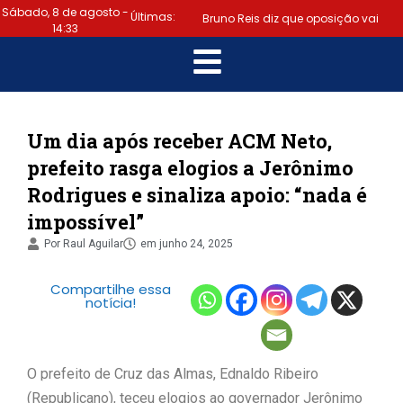
Sábado, 8 de agosto -
Últimas:
Bruno Reis diz que oposição vai
14:33
escolher melhor estratégia para vencer
|
eleição nacional
Último dia:
prazo para regularizar situação
Um dia após receber ACM Neto,
prefeito rasga elogios a Jerônimo
eleitoral e emitir título termina hoje
Rodrigues e sinaliza apoio: “nada é
|
(6)
Samuel Júnior luta em prol
impossível”
dos profissionais de contabilidade
Por
Raul Aguilar
em
junho 24, 2025
|
Prefeitura de Lauro de Freitas
Compartilhe essa
notícia!
disponibiliza serviço gratuito de alertas
|
de emergência para população
O prefeito de Cruz das Almas, Ednaldo Ribeiro
“Tomamos a decisão de caminhar
(Republicano), teceu elogios ao governador Jerônimo