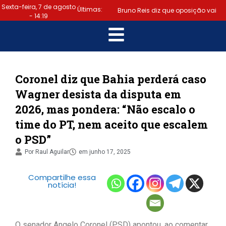
Sexta-feira, 7 de agosto
Últimas:
Bruno Reis diz que oposição vai
- 14:19
escolher melhor estratégia para
|
vencer eleição nacional
Último dia: prazo para regularizar
Coronel diz que Bahia perderá caso
Wagner desista da disputa em
situação eleitoral e emitir título
2026, mas pondera: “Não escalo o
|
termina hoje (6)
Samuel
time do PT, nem aceito que escalem
o PSD”
Júnior luta em prol dos profissionais
Por
Raul Aguilar
em
junho 17, 2025
|
de contabilidade
Prefeitura
Compartilhe essa
de Lauro de Freitas disponibiliza
notícia!
serviço gratuito de alertas de
|
emergência para população
O senador Angelo Coronel (PSD) apontou, ao comentar