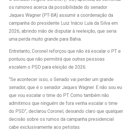
os rumores acerca da possibilidade do senador
“Tomamos a decisão de
Jaques Wagner (PT-BA) assumir a coordenação da
caminhar com Flávio Bolsonaro”, diz
campanha do presidente Luiz Inácio Lula da Silva em
2026, abrindo mão de disputar à reeleição, que seria
|
Junior Marabá
Leandro de
uma perda muito grande para Bahia.
Jesus discorda de Zema sobre fim do
Entretanto, Coronel reforçou que não irá escalar o PT e
pontuou que não permitirá que outras pessoas
Bolsa Família: “Precisamos dar
escalem o PSD para eleição de 2026.
condições para as pessoas
“Se acontecer isso, o Senado vai perder um grande
|
evoluírem”
senador, que é o senador Jaques Wagner. E não sou eu
que vou escalar o time do PT. Como também não
admitimos que ninguém de fora venha escalar o time
do PSD”, declarou Coronel, deixando claro que qualquer
decisão sobre os rumos da campanha presidencial
cabe exclusivamente aos petistas.